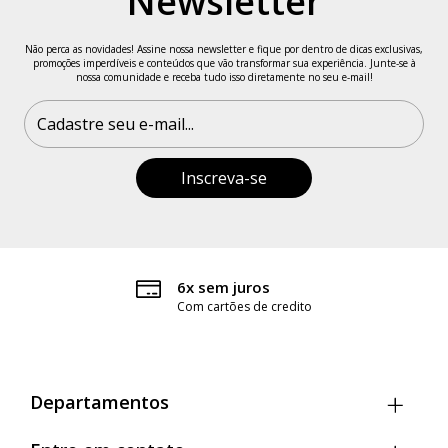
Newsletter
Veste tamanho P
Não perca as novidades! Assine nossa newsletter e fique por dentro de dicas exclusivas,
Altura: 1,66 m
promoções imperdíveis e conteúdos que vão transformar sua experiência. Junte-se à
nossa comunidade e receba tudo isso diretamente no seu e-mail!
Busto: 86 cm
Cintura: 66 cm
Quadril: 99 cm
Feito no Brasil.
6x sem juros
Com cartões de credito
Departamentos