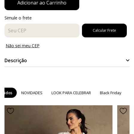
Simule o frete
Entregas para o CEP:
Calcular Frete
Não sei meu CEP
Descrição
Descrição da Peça
Manga longa
ndidos
NOVIDADES
LOOK PARA CELEBRAR
Black Friday
C
Fenda lateral
Recorte no meio das costas
Comprimento Médio
Cor:
Marrom