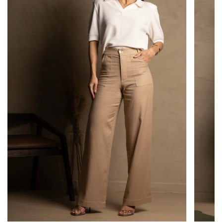
As fotos não passam por edição; entretanto, a
iluminação do ambiente pode alterar a
percepção da tonalidade da peça.
Tecido e Composição
Tecido:
Tricot
Composição:
44% Poliester | 38% Viscose | 18%
Poliamida
Observação:
Quando se tratar de um tecido
natural (linho ou viscose), a peça pode apresentar
leve encolhimento no comprimento após a
primeira lavagem.
Recomendamos seguir as instruções de lavagem
indicadas na etiqueta para garantir a durabilidade
da peça.