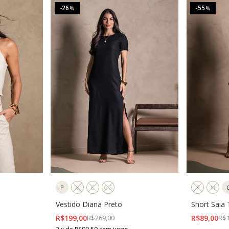
26
55
-
%
-
%
P
M
G
GG
P
M
Vestido Diana Preto
Short Saia
Bege
R$199,00
R$269,00
R$89,00
R$1