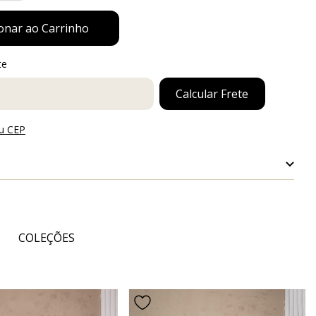
te
ra o CEP:
Calcular Frete
u CEP
ente no valor de R$150,00
clusivo, no valor escolhido, será enviado por e-mail e/ou
m até 24 horas após a aprovação do pedido no nosso sistema;
COLEÇÕES
r o e-mail, você deverá encaminhá-lo para a pessoa a ser
a;
rá validade de 1 ano a contar da data de aprovação do pedido;
oderá ser utilizado apenas no site www.mundalua.com.br