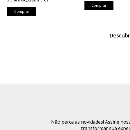
3
x
de
R$96,33
sem juros
Comprar
Comprar
Descubr
Não perca as novidades! Assine noss
transformar sua exper