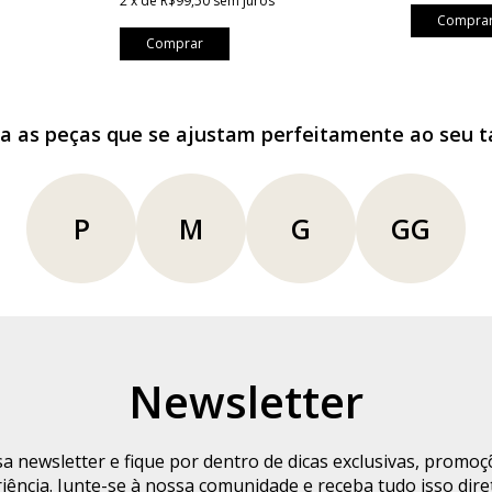
2
x
de
R$99,50
sem juros
Compra
Comprar
a as peças que se ajustam perfeitamente ao seu 
P
M
G
GG
Newsletter
a newsletter e fique por dentro de dicas exclusivas, promo
iência. Junte-se à nossa comunidade e receba tudo isso dire