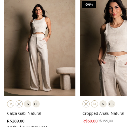
56
-
%
P
M
G
GG
P
M
G
GG
Calça Gabi Natural
Cropped Analu Natural
R$289,00
R$69,00
R$159,00