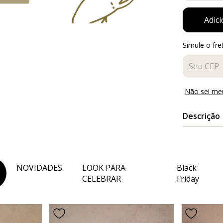
Simule o fre
Entregas pa
Não sei me
Descrição
Cartão Pres
O código ex
whatsapp e
NOVIDADES
LOOK PARA
Black
Após recebe
CELEBRAR
Friday
presentead
O cartão te
O crédito p