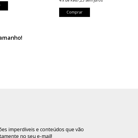
4
x
de
R$87,25
sem juros
r
Comprar
tamanho!
ções imperdíveis e conteúdos que vão
tamente no seu e-mail!