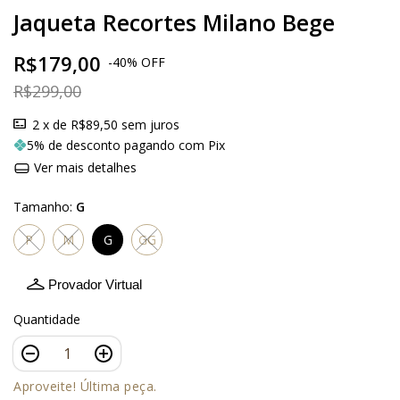
Jaqueta Recortes Milano Bege
R$179,00
-
40
%
OFF
R$299,00
2
x de
R$89,50
sem juros
5% de desconto pagando com Pix
Ver mais detalhes
Tamanho:
G
P
M
G
GG
Provador Virtual
Quantidade
Aproveite! Última peça.