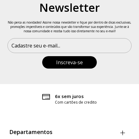
Preencha suas medidas e descubra qual é o tamanho ideal
Newsletter
para você, com base nos dados informados.
Informações da Modelo
Não perca as novidades! Assine nossa newsletter e fique por dentro de dicas exclusivas,
promoções imperdíveis e conteúdos que vão transformar sua experiência. Junte-se à
nossa comunidade e receba tudo isso diretamente no seu e-mail!
Veste tamanho P
Altura: 1,66 m
Busto: 86 cm
Cintura: 66 cm
Quadril: 99 cm
6x sem juros
Com cartões de credito
Feito no Brasil.
Departamentos