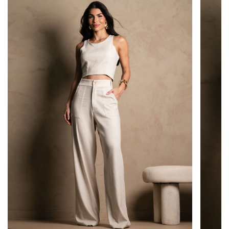
Cor:
Bege
As fotos não passam por edição; entretanto, a
iluminação do ambiente pode alterar a
percepção da tonalidade da peça.
Tecido e Composição
Tecido:
Courino
Composição:
100% Poliester
Observação:
Quando se tratar de um tecido
natural (linho ou viscose), a peça pode apresentar
leve encolhimento no comprimento após a
primeira lavagem.
Recomendamos seguir as instruções de lavagem
indicadas na etiqueta para garantir a durabilidade
da peça.
Medidas Aproximadas da