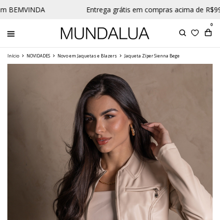
m BEMVINDA
Entrega grátis em compras acima de R$99 p
0
Início
NOVIDADES
Novo em Jaquetas e Blazers
Jaqueta Zíper Sienna Bege