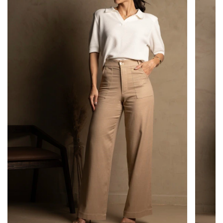
Comprimento curto
Cor:
Bege
As fotos não passam por edição; entretanto, a
iluminação do ambiente pode alterar a
percepção da tonalidade da peça.
Tecido e Composição
Tecido:
Courino
Composição:
100% Poliester
Observação:
Quando se tratar de um tecido
natural (linho ou viscose), a peça pode apresentar
leve encolhimento no comprimento após a
primeira lavagem.
Recomendamos seguir as instruções de lavagem
indicadas na etiqueta para garantir a durabilidade