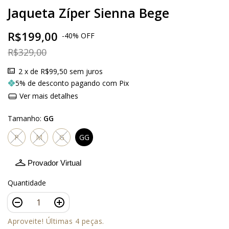
Jaqueta Zíper Sienna Bege
R$199,00
-
40
%
OFF
R$329,00
2
x de
R$99,50
sem juros
5% de desconto pagando com Pix
Ver mais detalhes
Tamanho:
GG
P
M
G
GG
Provador Virtual
Quantidade
Aproveite! Últimas 4 peças.