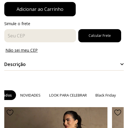
Simule o frete
Entregas para o CEP:
Calcular Frete
Não sei meu CEP
Descrição
Descrição da Peça
Forrado
ndidos
NOVIDADES
LOOK PARA CELEBRAR
Black Friday
C
Fechamento por ziper frontal
Bolsos feke frontal
Detalhes em recortes