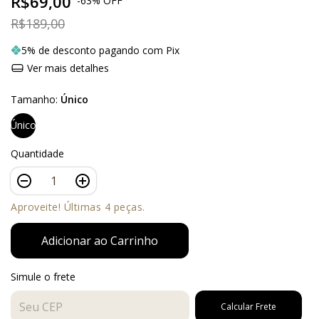
R$69,00
-
63
%
OFF
R$189,00
5% de desconto pagando com Pix
Ver mais detalhes
Tamanho:
Único
Único
Quantidade
Aproveite! Últimas 4 peças.
Simule o frete
Entregas para o CEP:
Calcular Frete