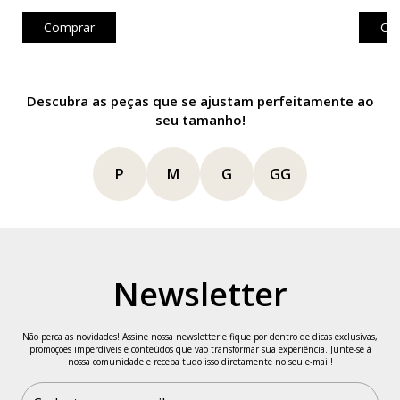
Tamanho
Busto
Cintura
Quadril
Comprimento
Comprar
Co
Unico
114cm
106cm
108cm
106cm
Dica de Tamanho
Descubra as peças que se ajustam perfeitamente ao
seu tamanho!
Logo abaixo da opção de tamanho, você encontrará o
P
M
G
GG
nosso
provador virtual
.
Preencha suas medidas e descubra qual é o tamanho ideal
para você, com base nos dados informados.
Informações da Modelo
Newsletter
Veste tamanho P
Não perca as novidades! Assine nossa newsletter e fique por dentro de dicas exclusivas,
Altura: 1,66 m
promoções imperdíveis e conteúdos que vão transformar sua experiência. Junte-se à
nossa comunidade e receba tudo isso diretamente no seu e-mail!
Busto: 89 cm