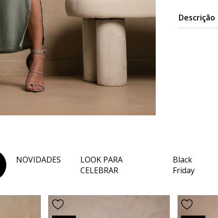
Descrição
Desc
Deco
Penc
Amar
Bolso
Comp
NOVIDADES
LOOK PARA
Black
Cor:
Verde
CELEBRAR
Friday
As fo
ambie
Teci