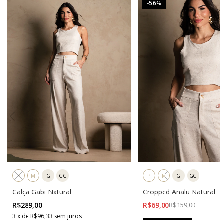
56
-
%
P
M
G
GG
P
M
G
GG
Calça Gabi Natural
Cropped Analu Natural
R$289,00
R$69,00
R$159,00
3
x
de
R$96,33
sem juros