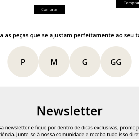
Compra
GG(
Comprar
Dica
a as peças que se ajustam perfeitamente ao seu 
Logo abaix
P
M
G
GG
virtual
.
Preencha s
base nos d
Info
Newsletter
Vest
Altur
a newsletter e fique por dentro de dicas exclusivas, promo
Bust
iência. Junte-se à nossa comunidade e receba tudo isso dire