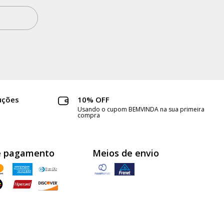
ra: 66 cm
il: 99 cm
asil.
uções
10% OFF
Usando o cupom BEMVINDA na sua primeira
compra
e pagamento
Meios de envio