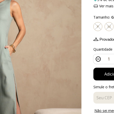
Ver mais
Tamanho:
G
P
M
Provador
Quantidade
Simule o fre
Entregas pa
Não sei me