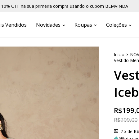
FF na sua primeira compra usando o cupom BEMVINDA
is Vendidos
Novidades
Roupas
Coleções
Início
NOV
Vestido Men
Ves
Ice
R$199,
R$299,00
2
x de
R$
5% de de