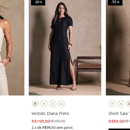
26
55
-
%
-
%
Teci
Comp
Obse
visco
compr
Recom
etiqu
Medi
Ta
P
M
G
GG
P
M
P(36
Vestido Diana Preto
Short Saia
M(3
Bege
R$199,00
R$269,00
R$89,00
R$1
2
x
de
R$99,50
sem juros
G(42