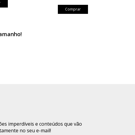
r
44/46)
100cm
96cm
118cm
147cm
Comprar
 de Tamanho
tamanho!
o da opção de tamanho, você encontrará o nosso
provador
uas medidas e descubra qual é o tamanho ideal para você, com
ados informados.
rmações da Modelo
e tamanho P
a: 1,66 m
ções imperdíveis e conteúdos que vão
o: 86 cm
tamente no seu e-mail!