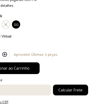
 detalhes
G
G
GG
 Virtual
Aproveite! Últimas 3 peças.
te
ra o CEP:
Calcular Frete
u CEP