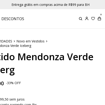
Entrega grátis em compras acima de R$99 para BH
Parc
0
DESCONTOS
IDADES
Novo em Vestidos
donza Verde Iceberg
tido Mendonza Verde
berg
00
-
33
%
OFF
99,50
sem juros
sconto pagando com Pix