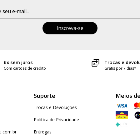
Cintu
Quadr
Feito no Br
6x sem juros
Trocas e devol
Com cartões de credito
Grátis por 7 dias*
Suporte
Meios d
Trocas e Devoluções
Politica de Privacidade
.com.br
Entregas