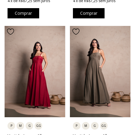
4
x
de
R$87,25
sem juros
4
x
de
R$87,25
sem juros
Comprar
Comprar
P
M
G
GG
P
M
G
GG