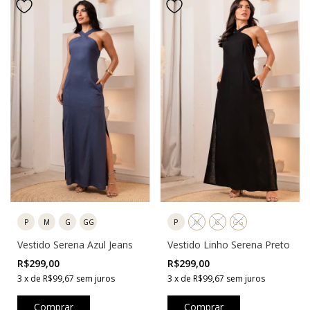
P
M
G
GG
P
M
G
GG
Vestido Linho Serena Preto
Vestido Serena Azul Jeans
R$299,00
R$299,00
3
x
de
R$99,67
sem juros
3
x
de
R$99,67
sem juros
Comprar
Comprar