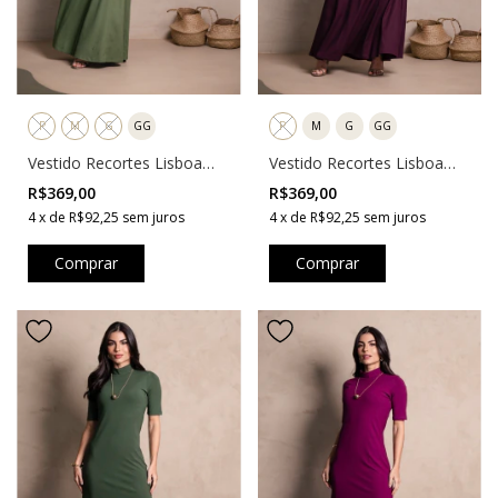
P
M
G
GG
P
M
G
GG
Vestido Recortes Lisboa
Vestido Recortes Lisboa
Verde
Uva
R$369,00
R$369,00
4
x
de
R$92,25
sem juros
4
x
de
R$92,25
sem juros
Comprar
Comprar