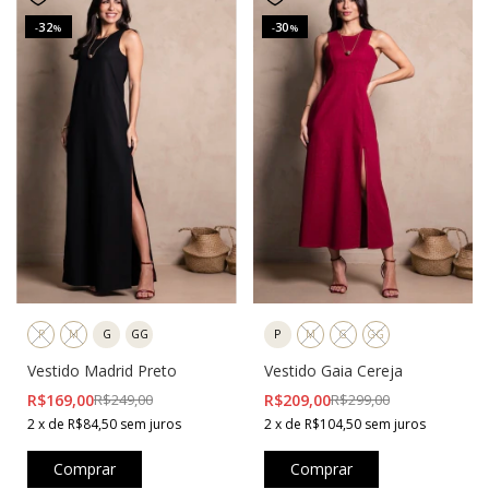
32
30
-
%
-
%
P
M
G
GG
P
M
G
GG
Vestido Madrid Preto
Vestido Gaia Cereja
R$169,00
R$249,00
R$209,00
R$299,00
2
x
de
R$84,50
sem juros
2
x
de
R$104,50
sem juros
Comprar
Comprar