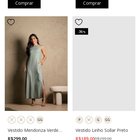
Comprar
Comprar
36
-
%
P
M
G
GG
P
M
G
GG
Vestido Mendonza Verde
Vestido Linho Sollar Preto
Iceberg
R$299,00
R$189,00
R$299,00