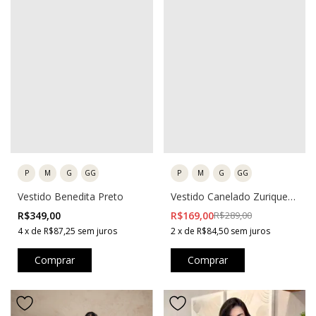
P
M
G
GG
P
M
G
GG
Vestido Benedita Preto
Vestido Canelado Zurique
Preto
R$349,00
R$169,00
R$289,00
4
x
de
R$87,25
sem juros
2
x
de
R$84,50
sem juros
Comprar
Comprar