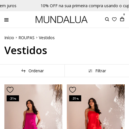
10% OFF na sua primeira compra usando o cupom BEMVINDA
0
Início
ROUPAS
Vestidos
Vestidos
Ordenar
Filtrar
31
31
-
%
-
%