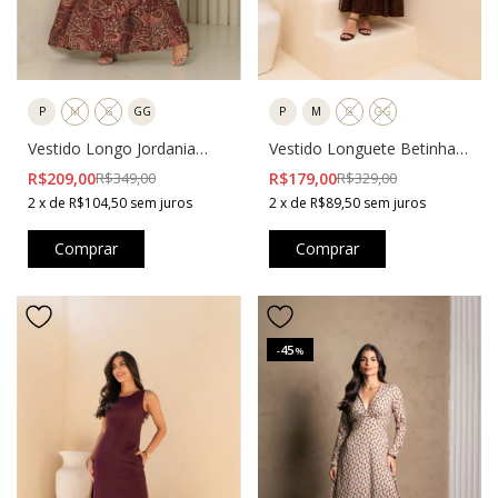
P
M
G
GG
P
M
G
GG
Vestido Longo Jordania
Vestido Longuete Betinha
Marrom
Estampado Oncinha
R$209,00
R$349,00
R$179,00
R$329,00
2
x
de
R$104,50
sem juros
2
x
de
R$89,50
sem juros
Comprar
Comprar
45
-
%