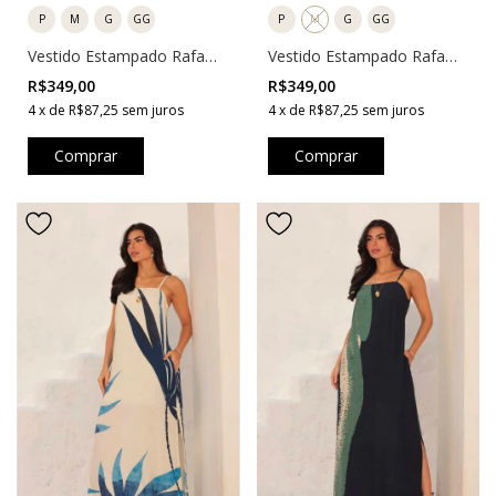
P
M
G
GG
P
M
G
GG
Vestido Estampado Rafa
Vestido Estampado Rafa
Folhas
Azul Marinho
R$349,00
R$349,00
4
x
de
R$87,25
sem juros
4
x
de
R$87,25
sem juros
Comprar
Comprar