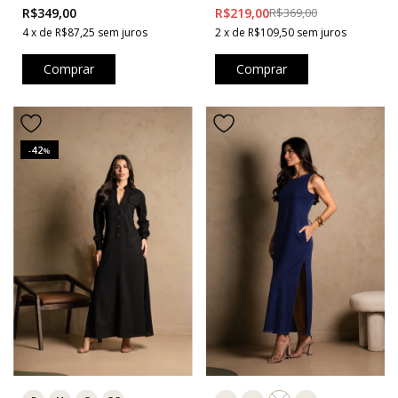
Marrom
R$349,00
R$219,00
R$369,00
4
x
de
R$87,25
sem juros
2
x
de
R$109,50
sem juros
Comprar
Comprar
42
-
%