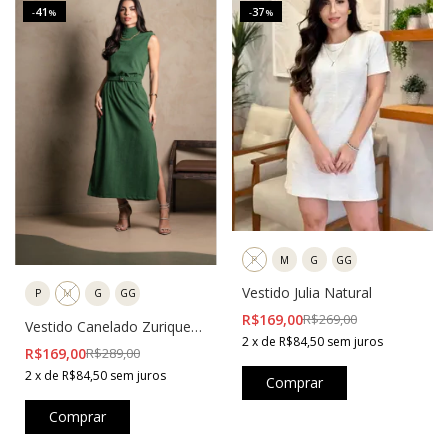
41
37
-
%
-
%
P
M
G
GG
Vestido Julia Natural
P
M
G
GG
R$169,00
R$269,00
Vestido Canelado Zurique
2
x
de
R$84,50
sem juros
Verde
R$169,00
R$289,00
2
x
de
R$84,50
sem juros
Comprar
Comprar