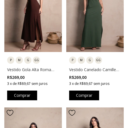
P
M
G
GG
P
M
G
GG
Vestido Gola Alta Roma
Vestido Canelado Camille
Marrom
Verde
R$269,00
R$269,00
3
x
de
R$89,67
sem juros
3
x
de
R$89,67
sem juros
Comprar
Comprar