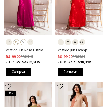
P
M
G
GG
P
M
G
GG
Vestido Juh Rosa Fushia
Vestido Juh Laranja
R$199,00
R$289,00
R$199,00
R$289,00
2
x
de
R$99,50
sem juros
2
x
de
R$99,50
sem juros
Comprar
Comprar
35
-
%