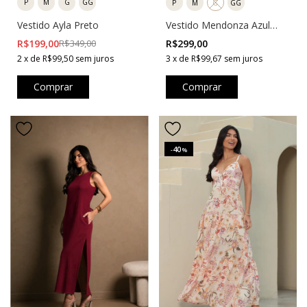
P
M
G
GG
P
M
G
GG
Vestido Ayla Preto
Vestido Mendonza Azul
Marinho
R$199,00
R$349,00
R$299,00
2
x
de
R$99,50
sem juros
3
x
de
R$99,67
sem juros
Comprar
Comprar
40
-
%