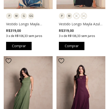
P
M
G
GG
P
M
G
GG
Vestido Longo Mayla
Vestido Longo Mayla Azul
Folhas
Marinho
R$319,00
R$319,00
3
x
de
R$106,33
sem juros
3
x
de
R$106,33
sem juros
Comprar
Comprar