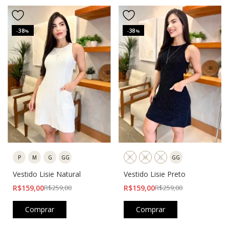
38
38
-
%
-
%
P
M
G
GG
P
M
G
GG
Vestido Lisie Natural
Vestido Lisie Preto
R$159,00
R$259,00
R$159,00
R$259,00
Comprar
Comprar