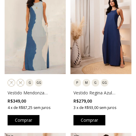
P
M
G
GG
P
M
G
GG
Vestido Mendonza
Vestido Regina Azul
Estampado Azul
Marinho
R$349,00
R$279,00
4
x
de
R$87,25
sem juros
3
x
de
R$93,00
sem juros
Comprar
Comprar