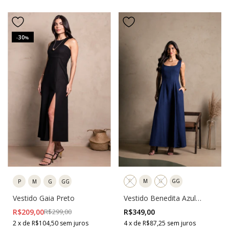
30
-
%
P
M
G
GG
P
M
G
GG
Vestido Benedita Azul
Vestido Gaia Preto
Marinho
R$349,00
R$209,00
R$299,00
4
x
de
R$87,25
sem juros
2
x
de
R$104,50
sem juros