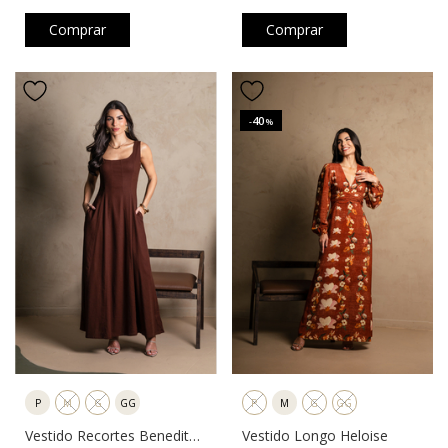
Comprar
Comprar
40
-
%
P
M
G
GG
P
M
G
GG
Vestido Recortes Benedita
Vestido Longo Heloise