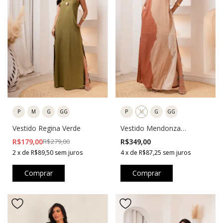
P
M
G
GG
P
M
G
GG
Vestido Mendonza
Vestido Regina Verde
Estampado Marrom
R$349,00
R$179,00
R$279,00
4
x
de
R$87,25
sem juros
2
x
de
R$89,50
sem juros
Comprar
Comprar