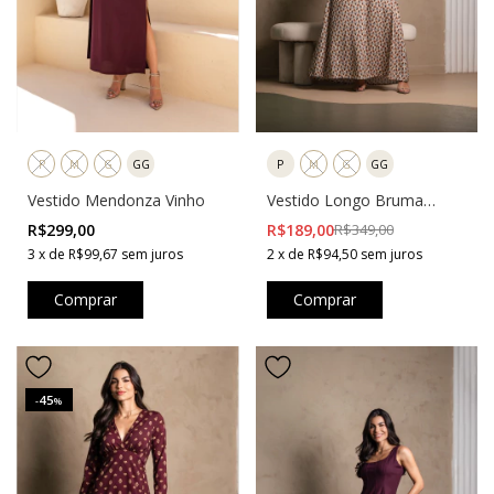
P
M
G
GG
P
M
G
GG
Vestido Mendonza Vinho
Vestido Longo Bruma
Estampado Bege
R$299,00
R$189,00
R$349,00
3
x
de
R$99,67
sem juros
2
x
de
R$94,50
sem juros
Comprar
Comprar
45
-
%