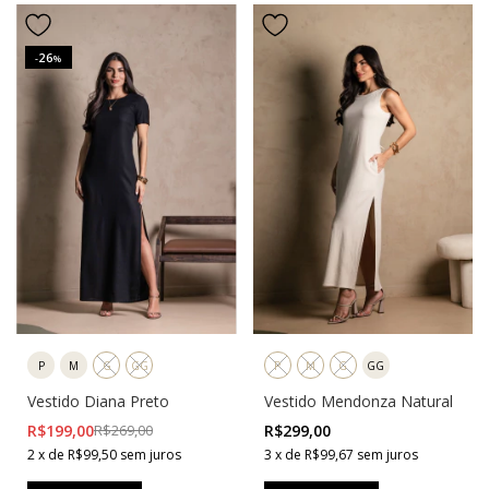
26
-
%
P
M
G
GG
P
M
G
GG
Vestido Diana Preto
Vestido Mendonza Natural
R$199,00
R$269,00
R$299,00
2
x
de
R$99,50
sem juros
3
x
de
R$99,67
sem juros