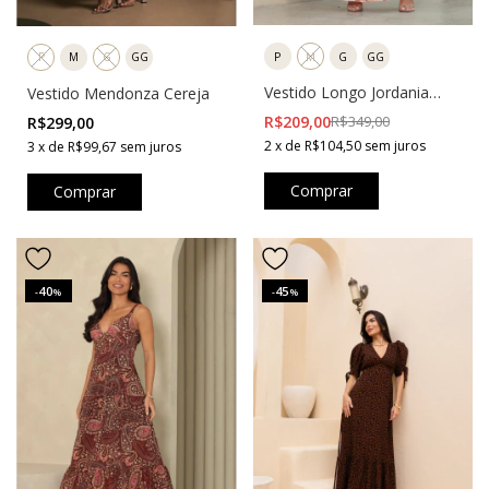
P
M
G
GG
P
M
G
GG
Vestido Longo Jordania
Vestido Mendonza Cereja
Bege
R$209,00
R$349,00
R$299,00
2
x
de
R$104,50
sem juros
3
x
de
R$99,67
sem juros
Comprar
Comprar
40
45
-
%
-
%