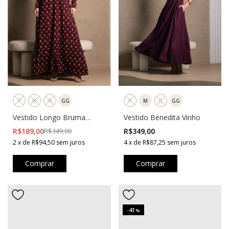
P
M
G
GG
P
M
G
GG
Vestido Longo Bruma
Vestido Benedita Vinho
Estampado Vinho
R$189,00
R$349,00
R$349,00
2
x
de
R$94,50
sem juros
4
x
de
R$87,25
sem juros
Comprar
Comprar
41
-
%