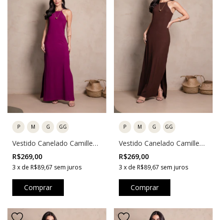
P
M
G
GG
P
M
G
GG
Vestido Canelado Camille
Vestido Canelado Camille
Violeta
Marrom
R$269,00
R$269,00
3
x
de
R$89,67
sem juros
3
x
de
R$89,67
sem juros
Comprar
Comprar