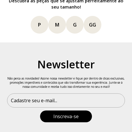
Descubra as peças que se ajustam perfeitamente ao
GG(44)
104cm
100cm
112cm
85cm
6
seu tamanho!
P
M
G
GG
Informações da Modelo
Veste tamanho P
Newsletter
Altura: 1,66 m
Busto: 86 cm
Não perca as novidades! Assine nossa newsletter e fique por dentro de dicas exclusivas,
promoções imperdíveis e conteúdos que vão transformar sua experiência. Junte-se à
Cintura: 66 cm
nossa comunidade e receba tudo isso diretamente no seu e-mail!
Quadril: 99 cm
Feito no Brasil.