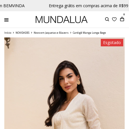
m BEMVINDA
Entrega grátis em compras acima de R$99 p
0
Início
NOVIDADES
Novo em Jaquetas e Blazers
Cardigã Manga Longa Bege
Esgotado