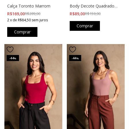
Calça Toronto Marrom
Body Decote Quadrado
Marrom
R$169,00
R$289,00
R$89,00
R$159,00
2
x
de
R$84,50
sem juros
Comprar
Comprar
44
44
-
%
-
%