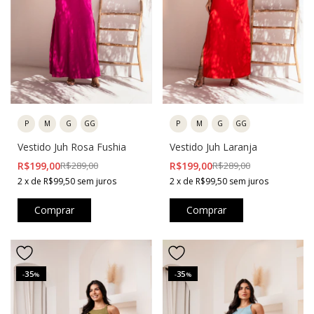
P
M
G
GG
P
M
G
GG
Vestido Juh Rosa Fushia
Vestido Juh Laranja
R$199,00
R$289,00
R$199,00
R$289,00
2
x
de
R$99,50
sem juros
2
x
de
R$99,50
sem juros
Comprar
Comprar
35
35
-
%
-
%