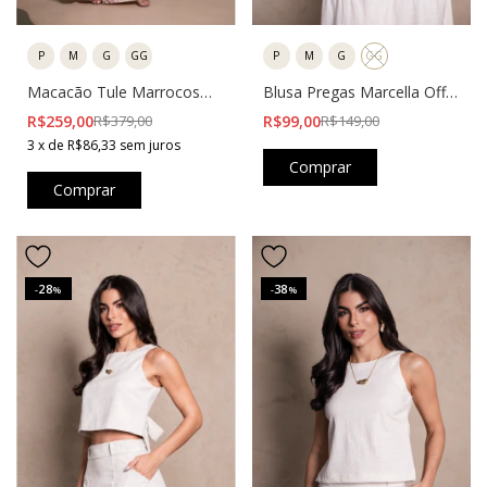
P
M
G
GG
P
M
G
GG
Macacão Tule Marrocos
Blusa Pregas Marcella Off
Estampado Bege
White
R$259,00
R$379,00
R$99,00
R$149,00
3
x
de
R$86,33
sem juros
Comprar
Comprar
28
38
-
%
-
%