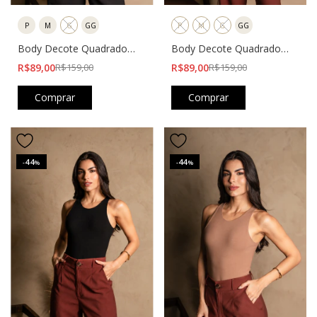
P
M
G
GG
P
M
G
GG
Body Decote Quadrado
Body Decote Quadrado
Gigi Cereja
Gigi Rosa Claro
R$89,00
R$159,00
R$89,00
R$159,00
Comprar
Comprar
44
44
-
%
-
%