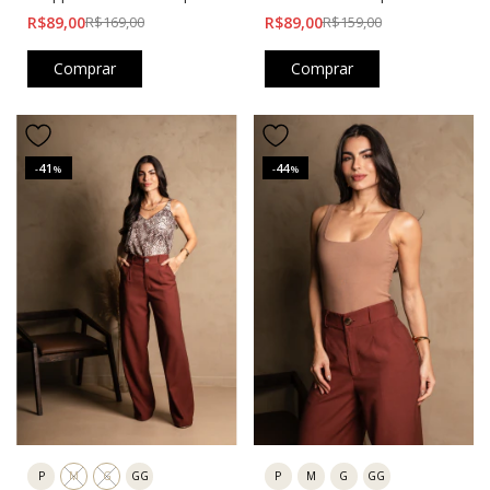
Cobra
R$89,00
R$169,00
R$89,00
R$159,00
Comprar
Comprar
41
44
-
%
-
%
P
M
G
GG
P
M
G
GG