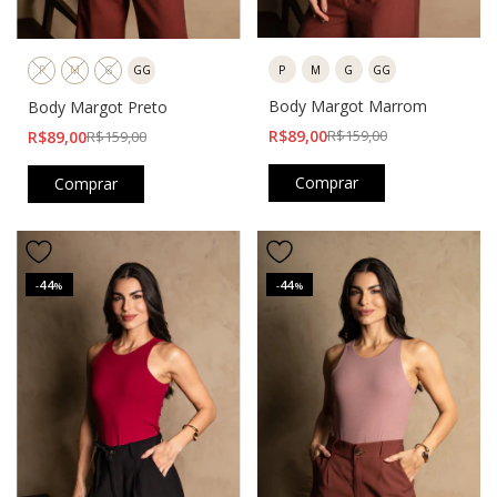
P
M
G
GG
P
M
G
GG
Body Margot Marrom
Body Margot Preto
R$89,00
R$159,00
R$89,00
R$159,00
Comprar
Comprar
44
44
-
%
-
%