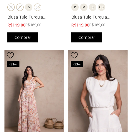
P
M
G
GG
P
M
G
GG
Blusa Tule Turquia
Blusa Tule Turquia
Estampada Bege
Estampada Vermelha
R$119,00
R$169,00
R$119,00
R$169,00
Comprar
Comprar
31
33
-
%
-
%