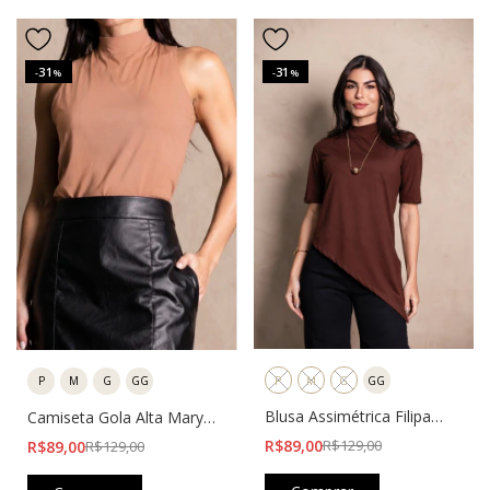
31
31
-
%
-
%
P
M
G
GG
P
M
G
GG
Blusa Assimétrica Filipa
Camiseta Gola Alta Mary
Marrom
Bege
R$89,00
R$129,00
R$89,00
R$129,00