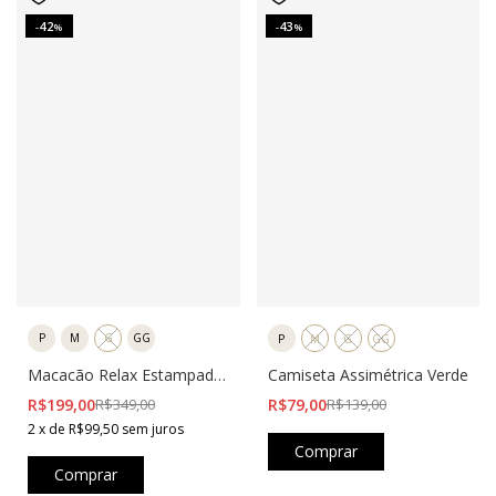
42
43
-
%
-
%
P
M
G
GG
P
M
G
GG
Macacão Relax Estampado
Camiseta Assimétrica Verde
Preto
R$199,00
R$349,00
R$79,00
R$139,00
2
x
de
R$99,50
sem juros
Comprar
Comprar