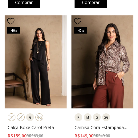
Comprar
Comprar
40
40
-
%
-
%
P
M
G
GG
P
M
G
GG
Calça Boxe Carol Preta
Camisa Cora Estampada
Cobra
R$159,00
R$269,00
R$149,00
R$249,00