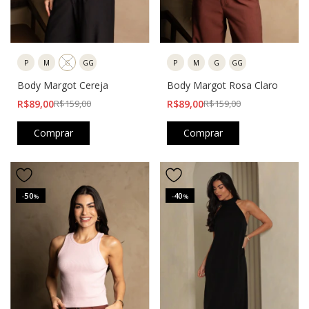
P
M
G
GG
P
M
G
GG
Body Margot Rosa Claro
Body Margot Cereja
R$89,00
R$159,00
R$89,00
R$159,00
Comprar
Comprar
50
40
-
%
-
%