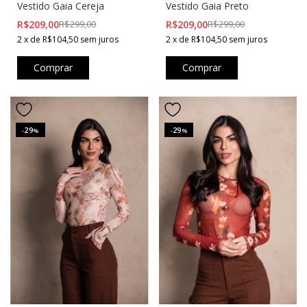
Vestido Gaia Cereja
Vestido Gaia Preto
R$209,00
R$299,00
R$209,00
R$299,00
2
x
de
R$104,50
sem juros
2
x
de
R$104,50
sem juros
Comprar
Comprar
29
29
-
%
-
%