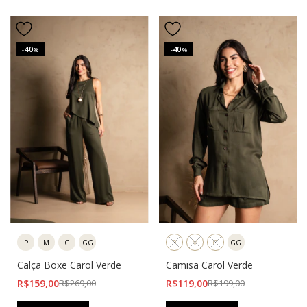
40
40
-
%
-
%
P
M
G
GG
P
M
G
GG
Calça Boxe Carol Verde
Camisa Carol Verde
R$159,00
R$269,00
R$119,00
R$199,00