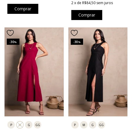
2
x
de
R$84,50
sem juros
Comprar
Comprar
30
30
-
%
-
%
P
M
G
GG
P
M
G
GG