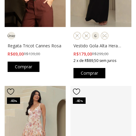
P
M
G
GG
Único
Vestido Gola Alta Hera
Regata Tricot Cannes Rosa
Preto
R$179,00
R$299,00
R$69,00
R$139,00
2
x
de
R$89,50
sem juros
Comprar
Comprar
40
40
-
%
-
%