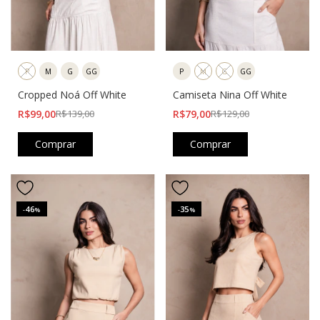
P
M
G
GG
P
M
G
GG
Camiseta Nina Off White
Cropped Noá Off White
R$79,00
R$129,00
R$99,00
R$139,00
Comprar
Comprar
46
35
-
%
-
%