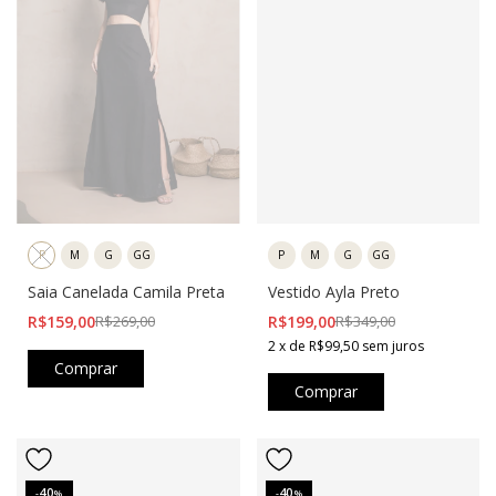
P
M
G
GG
P
M
G
GG
Vestido Ayla Preto
Saia Canelada Camila Preta
R$199,00
R$349,00
R$159,00
R$269,00
2
x
de
R$99,50
sem juros
Comprar
Comprar
40
40
-
%
-
%