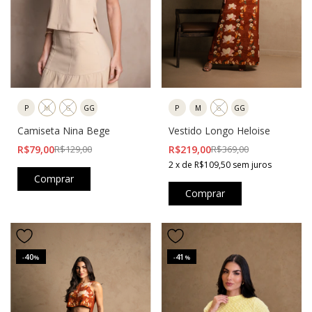
P
M
G
GG
P
M
G
GG
Vestido Longo Heloise
Camiseta Nina Bege
R$219,00
R$369,00
R$79,00
R$129,00
2
x
de
R$109,50
sem juros
Comprar
Comprar
40
41
-
%
-
%