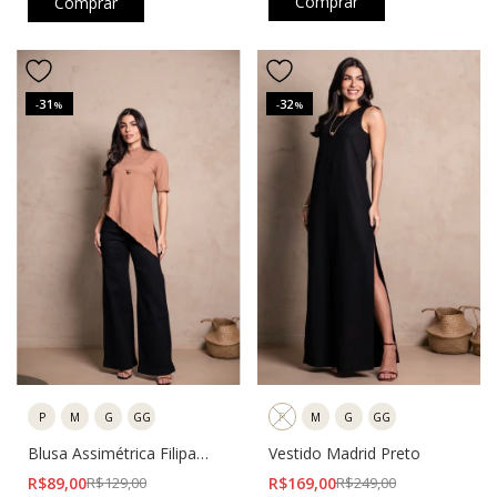
Comprar
Comprar
31
32
-
%
-
%
P
M
G
GG
P
M
G
GG
Vestido Madrid Preto
Blusa Assimétrica Filipa
Bege
R$169,00
R$249,00
R$89,00
R$129,00