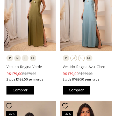
P
M
G
GG
P
M
G
GG
Vestido Regina Verde
Vestido Regina Azul Claro
R$179,00
R$279,00
R$179,00
R$279,00
2
x
de
R$89,50
sem juros
2
x
de
R$89,50
sem juros
Comprar
Comprar
37
37
-
%
-
%