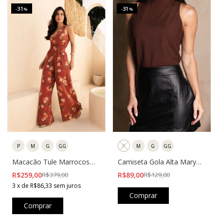
31
31
-
%
-
%
P
M
G
GG
P
M
G
GG
Macacão Tule Marrocos
Camiseta Gola Alta Mary
Terracota
Marrom
R$259,00
R$379,00
R$89,00
R$129,00
3
x
de
R$86,33
sem juros
Comprar
Comprar