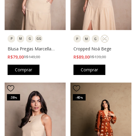
P
M
G
GG
P
M
G
GG
Blusa Pregas Marcella
Cropped Noá Bege
Bege
R$79,00
R$149,00
R$89,00
R$139,00
Comprar
Comprar
38
40
-
%
-
%