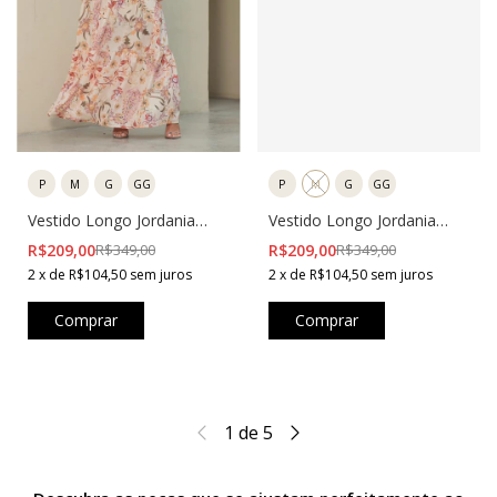
P
M
G
GG
P
M
G
GG
Vestido Longo Jordania
Vestido Longo Jordania
Bege
Marrom
R$209,00
R$349,00
R$209,00
R$349,00
2
x
de
R$104,50
sem juros
2
x
de
R$104,50
sem juros
Comprar
Comprar
1
de
5