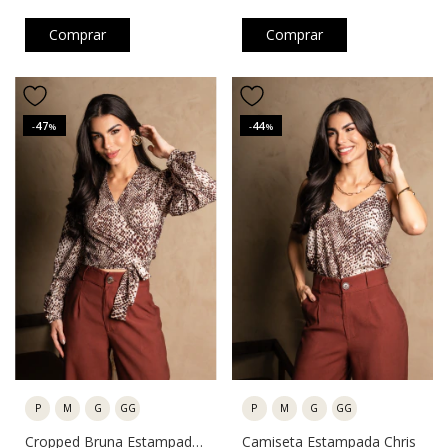
Comprar
Comprar
47
44
-
%
-
%
P
M
G
GG
P
M
G
GG
Cropped Bruna Estampado
Camiseta Estampada Chris